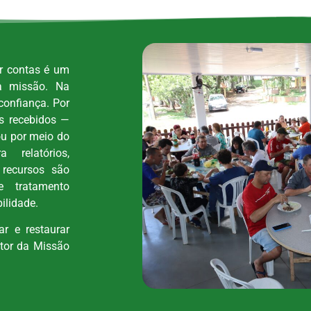
ar contas é um
a missão. Na
confiança. Por
os recebidos —
ou por meio do
 relatórios,
recursos são
e tratamento
ilidade.
r e restaurar
itor da Missão