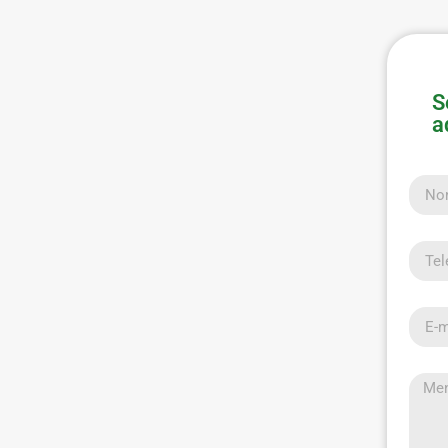
S
a
Nom
Telef
E-mai
Men