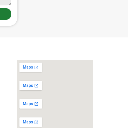
Localização
ber
os à
você.
g.br
o