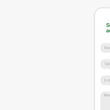
S
a
Nom
Telef
E-mai
Men