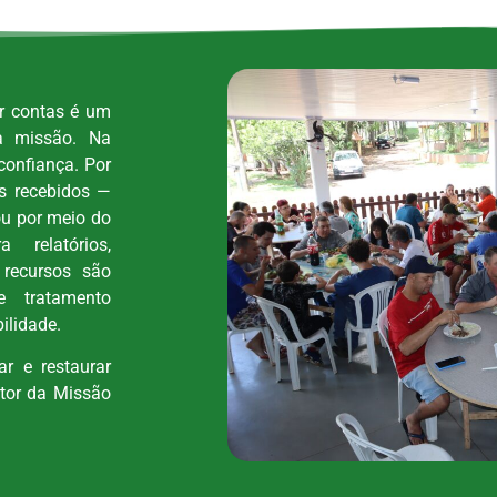
ar contas é um
a missão. Na
confiança. Por
os recebidos —
ou por meio do
 relatórios,
recursos são
e tratamento
ilidade.
r e restaurar
itor da Missão