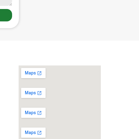
Localização
ber
os à
você.
g.br
o