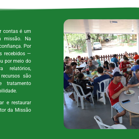
ar contas é um
a missão. Na
confiança. Por
os recebidos —
ou por meio do
 relatórios,
recursos são
e tratamento
ilidade.
r e restaurar
itor da Missão