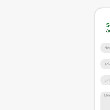
S
a
Nom
Telef
E-mai
Men