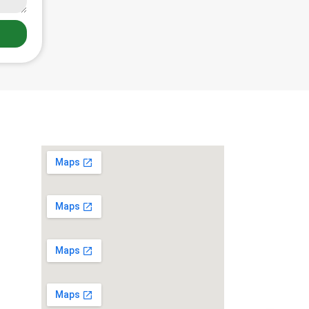
Localização
ber
os à
você.
g.br
o